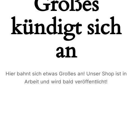
Großes
kündigt sich
an
Name
*
Hier bahnt sich etwas Großes an! Unser Shop ist in
Arbeit und wird bald veröffentlicht!
Vorname
Nachname
K
E-Mail-Adresse
*
o
m
m
e
n
t
Kommentar oder Nachricht
a