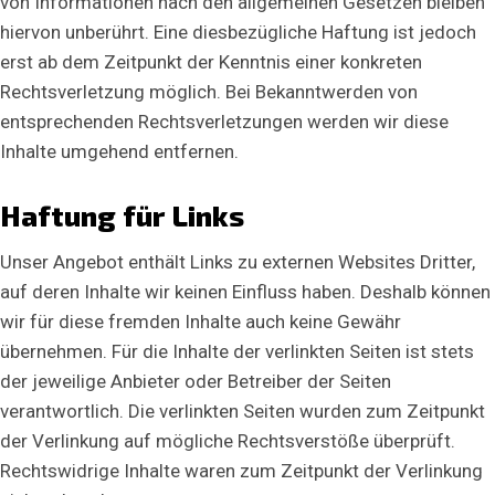
von Informationen nach den allgemeinen Gesetzen bleiben
i
l
Vorname
Nachname
hiervon unberührt. Eine diesbezügliche Haftung ist jedoch
-
erst ab dem Zeitpunkt der Kenntnis einer konkreten
A
E-Mail-Adresse
*
d
Rechtsverletzung möglich. Bei Bekanntwerden von
r
e
entsprechenden Rechtsverletzungen werden wir diese
s
Inhalte umgehend entfernen.
s
e
Kommentar oder Nachricht
E
-
Haftung für Links
M
a
i
Unser Angebot enthält Links zu externen Websites Dritter,
l
auf deren Inhalte wir keinen Einfluss haben. Deshalb können
-
A
wir für diese fremden Inhalte auch keine Gewähr
d
r
übernehmen. Für die Inhalte der verlinkten Seiten ist stets
Absenden
e
der jeweilige Anbieter oder Betreiber der Seiten
s
s
verantwortlich. Die verlinkten Seiten wurden zum Zeitpunkt
e
N
der Verlinkung auf mögliche Rechtsverstöße überprüft.
a
Rechtswidrige Inhalte waren zum Zeitpunkt der Verlinkung
c
h