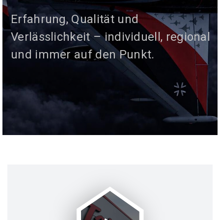
Design sorgen dafür, dass Inhalte
jede Anwendung.
Erfahrung, Qualität und
nicht nur gut aussehen, sondern
Verlässlichkeit – individuell, regional
auch verstanden werden.
und immer auf den Punkt.