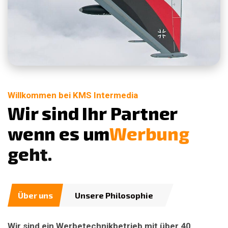
Willkommen bei KMS Intermedia
W
i
r
s
i
n
d
I
h
r
P
a
r
t
n
e
r
w
e
n
n
e
s
u
m
W
e
r
b
u
n
g
g
e
h
t
.
Über uns
Unsere Philosophie
Wir sind ein Werbetechnikbetrieb mit über 40