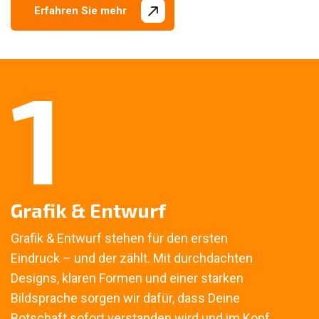
Erfahren Sie mehr
1
Grafik & Entwurf
Grafik & Entwurf stehen für den ersten
Eindruck – und der zählt. Mit durchdachten
Name
*
Designs, klaren Formen und einer starken
Bildsprache sorgen wir dafür, dass Deine
Botschaft sofort verstanden wird und im Kopf
Vorname
Nachname