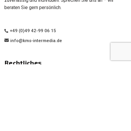
zuverlässig und individuell. Sprechen Sie uns an – wir
beraten Sie gern persönlich.
+49 (0)49 42-99 06 15
info@kms-intermedia.de
Rechtliches
Impressum
Datenschutz
Links
Home